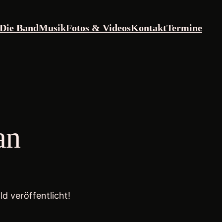
Die Band
Musik
Fotos & Videos
Kontakt
Termine
an
d veröffentlicht!