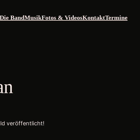
Die Band
Musik
Fotos & Videos
Kontakt
Termine
an
d veröffentlicht!