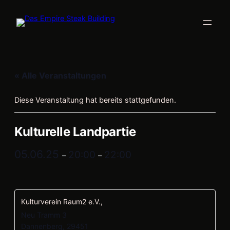
« Alle Veranstaltungen
Diese Veranstaltung hat bereits stattgefunden.
Kulturelle Landpartie
05.06.25
20:00
22:00
–
–
Kulturverein Raum2 e.V.,
Neu Tramm 3
Dannenberg
,
29451