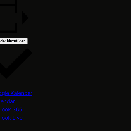
der hinzufügen
gle Kalender
lendar
look 365
look Live