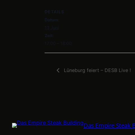
DETAILS
Datum:
13 Juni
Zeit:
17:00 – 18:00
Lüneburg feiert – DESB Live !
Das Empire Steak B