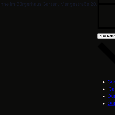
ühne im Bürgerhaus Garten, Mengestraße 20.
Zum Kalen
Goo
iCa
Out
Out